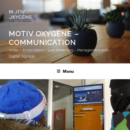
Aller
au
contenu
principal
MOTIV OXYGENE –
COMMUNICATION
Vidéo / Ecran Géant / Live streaming – Management web –
Digital Signage
Menu